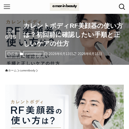
カレントボディRF美顔器の使い方
2026
は？初回前に確認したい手順と正
6/15
しいケアの仕方
広告
2026年6月13日
2026年6月15日
currentbody
ホーム
currentbody