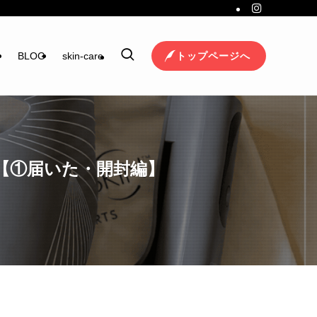
トップページへ
ジ
BLOG
skin-care
【①届いた・開封編】