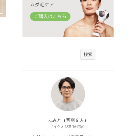
検索
ふみと（音羽文人）
“イケオジ道”研究家