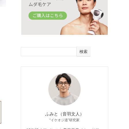
検索
ふみと（音羽文人）
“イケオジ道”研究家