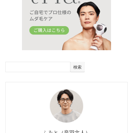
検索
ふみと（音羽文人）