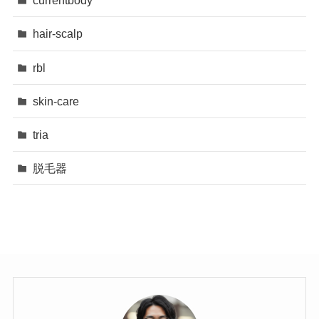
currentbody
hair-scalp
rbl
skin-care
tria
脱毛器