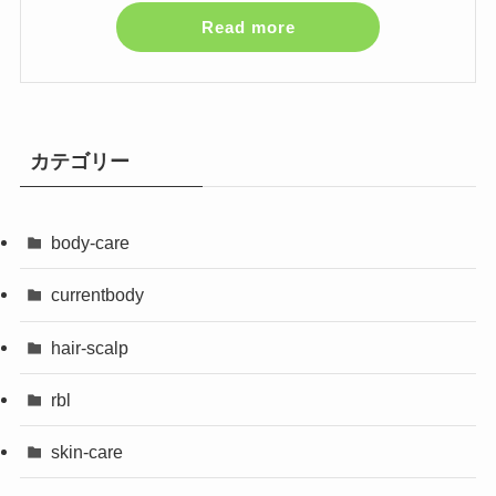
Read more
カテゴリー
body-care
currentbody
hair-scalp
rbl
skin-care