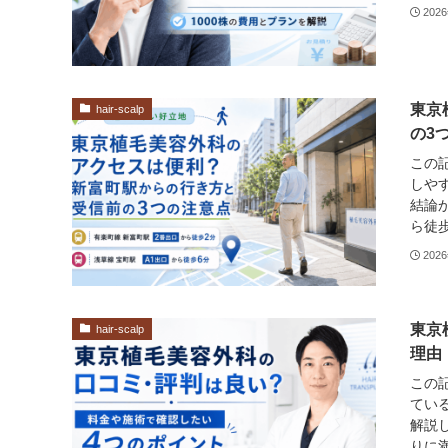
202
東京
hair-scalp
の3
この
しや
結論
ら徒歩
202
東京
hair-scalp
理由
この
てい
解説
りに満