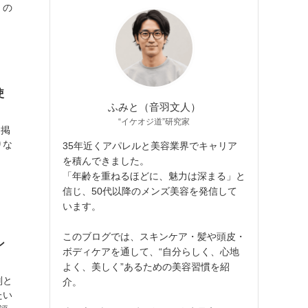
くの
使
ふみと（音羽文人）
“イケオジ道”研究家
に掲
りな
35年近くアパレルと美容業界でキャリア
を積んできました。
「年齢を重ねるほどに、魅力は深まる」と
信じ、50代以降のメンズ美容を発信して
います。
このブログでは、スキンケア・髪や頭皮・
ン
ボディケアを通して、“自分らしく、心地
よく、美しく”あるための美容習慣を紹
判と
介。
たい