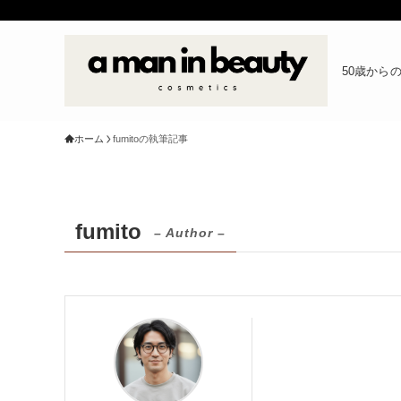
50歳からのイ
ホーム
fumitoの執筆記事
fumito
– Author –