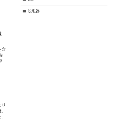
脱毛器
徹
を含
制
評
まり
は、
は、