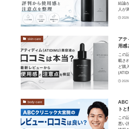
結論
人が満
202
アテ
skin-care
用感
この記
載さ
ど購
(AT
202
AB
body-care
トと
この
悪い