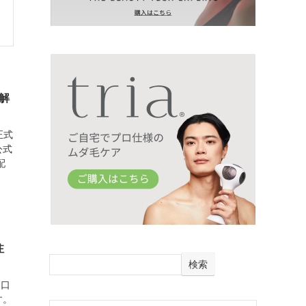
解
正式
公式
配
注
検索
る口
す。