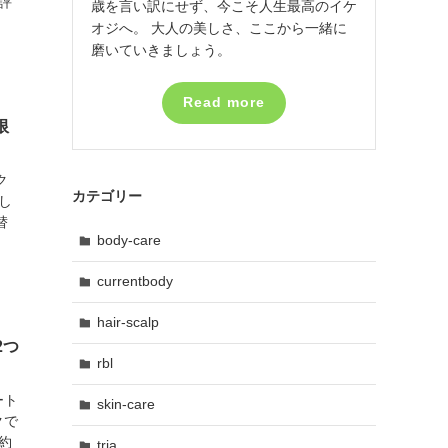
評
歳を言い訳にせず、今こそ人生最高のイケ
オジへ。 大人の美しさ、ここから一緒に
磨いていきましょう。
Read more
限
ク
カテゴリー
し
替
body-care
currentbody
hair-scalp
2つ
rbl
ート
skin-care
クで
約
tria