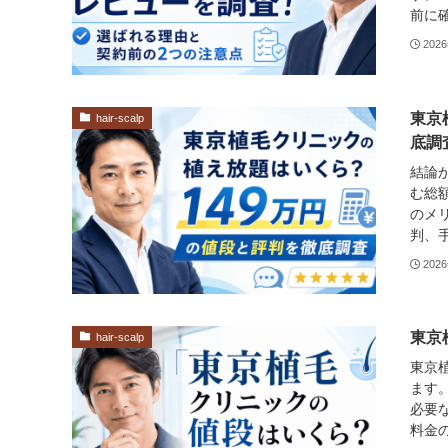
前に確
202
東京
hair-scalp
底調
結論
む総額
のメ
判、手
202
東京
hair-scalp
東京
ます。
必要
料金の