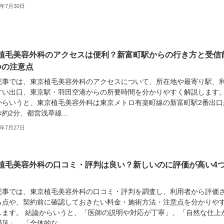
6年7月30日
植毛美容外科のアクセスは便利？新富町駅からの行き方と受信
つの注意点
記事では、東京植毛美容外科のアクセスについて、所在地や最寄り駅、
すい出口、東京駅・羽田空港からの所要時間を分かりやすく解説します
からいうと、東京植毛美容外科は東京メトロ有楽町線の新富町駅2番出口
約2分、都営浅草線...
6年7月27日
植毛美容外科の口コミ・評判は良い？新しいのに評価が高い4
記事では、東京植毛美容外科の口コミ・評判を調査し、利用者から評価
る点や、契約前に確認しておきたい料金・施術方法・注意点を分かりや
します。 結論からいうと、「医師の説明や対応が丁寧」、「自然な仕上
足」、「全体的な...