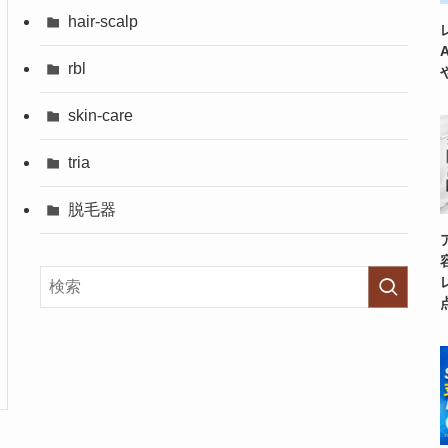
hair-scalp
rbl
skin-care
tria
脱毛器