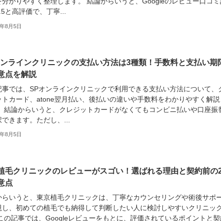
分かりやすく整理します。 結論からいうと、Googleのレビュー口コミ
.5と高評価で、丁寧...
6年8月5日
オンラインクリニックの支払い方法は3種類！手数料と支払い期
意点を解説
記事では、SPオンラインクリニックで利用できる支払い方法について、
ットカード、atone翌月払い、後払いの違いや手数料をわかりやすく解説
。 結論からいうと、クレジットカードがなくてもコンビニ払いや口座振
できます。ただし、...
6年8月5日
植毛クリニックのレビューがスゴい！選ばれる理由と契約前の
意点
からいうと、東京植毛クリニックは、丁寧なカウンセリングや術後サポ
視し、初めての植毛でも納得して判断したい人に検討しやすいクリニッ
この記事では、Googleレビューをもとに、評価されているポイントと契