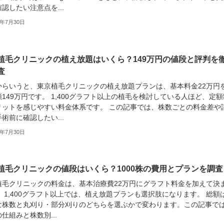
認したい注意点を...
6年7月30日
植毛クリニックの植え放題はいくら？149万円の値段と評判を
査
からいうと、東京植毛クリニックの植え放題プランは、基本料金22万円
149万円です。 1,400グラフト以上の植毛を検討している人ほど、定額
リットを感じやすい料金体系です。 この記事では、株数ごとの料金差や
術前に確認したい...
6年7月30日
植毛クリニックの値段はいくら？1000株の費用とプランを調査
植毛クリニックの料金は、基本治療費22万円にグラフト料金を加えて決
 1,400グラフト以上では、植え放題プランも選択肢になります。 総額
な株数と丸刈り・部分刈りのどちらを選ぶかで変わります。この記事で
仕組みと株数別...