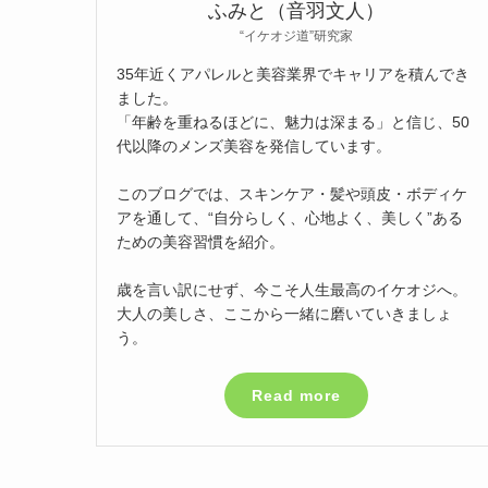
ふみと（音羽文人）
“イケオジ道”研究家
35年近くアパレルと美容業界でキャリアを積んでき
ました。
「年齢を重ねるほどに、魅力は深まる」と信じ、50
代以降のメンズ美容を発信しています。
このブログでは、スキンケア・髪や頭皮・ボディケ
アを通して、“自分らしく、心地よく、美しく”ある
ための美容習慣を紹介。
歳を言い訳にせず、今こそ人生最高のイケオジへ。
大人の美しさ、ここから一緒に磨いていきましょ
う。
Read more