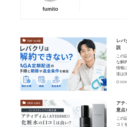
fumito
レバ
hair-scalp
説
この
な解
情報
送は次
202
アテ
skin-care
意点
この記
コミ