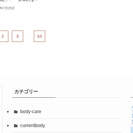
6年7月25日
2
3
...
10
カテゴリー
body-care
currentbody