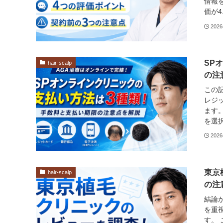
情報を
価が4
202
SP
hair-scalp
の注
この
レジ
ます
を選択
202
東京
hair-scalp
の注
結論
を重
す。 