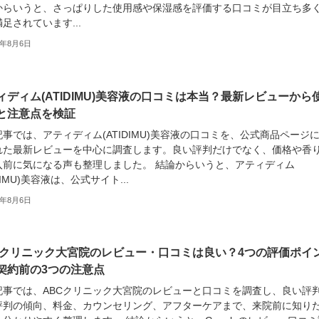
からいうと、さっぱりした使用感や保湿感を評価する口コミが目立ち多
足されています...
6年8月6日
ィディム(ATIDIMU)美容液の口コミは本当？最新レビューから
と注意点を検証
事では、アティディム(ATIDIMU)美容液の口コミを、公式商品ページ
れた最新レビューを中心に調査します。良い評判だけでなく、価格や香
入前に気になる声も整理しました。 結論からいうと、アティディム
IDIMU)美容液は、公式サイト...
6年8月6日
Cクリニック大宮院のレビュー・口コミは良い？4つの評価ポイ
契約前の3つの注意点
記事では、ABCクリニック大宮院のレビューと口コミを調査し、良い評
評判の傾向、料金、カウンセリング、アフターケアまで、来院前に知り